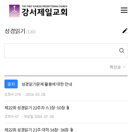
메뉴 건너뛰기
성경읽기
(130)
최신순
공지
성경읽기문제 활용에 대한 안내
작
조회수
276
2026. 03. 28.
성
일
첨부파일
제22회 성경읽기 22주차 스1장-10장
조회수
47
작성일
2026. 07. 28.
첨부파일
제22회 성경읽기 21주 대하 16장- 36장