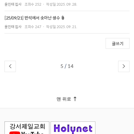
윤진태 집사
조회수
252
작성일
2025. 09. 28.
첨부파일
[25/09/21] 반석에서 솟아난 생수
윤진태 집사
조회수
247
작성일
2025. 09. 21.
글쓰기
5
/
14
맨 위로