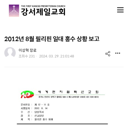
메뉴 건너뛰기
2012년 8월 필리핀 일대 홍수 상황 보고
유저 이미지
이상혁 장로
s
작
조회수
231
2024. 03. 29. 21:01:48
성
h
일
a
r
e