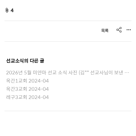
f
4
i
l
s
목록
e
h
a
A
r
t
e
선교소식
의 다른 글
t
a
2026년 5월 미얀마 선교 소식 사진 (김** 선교사님이 보낸 사진)
c
옥간1교회 2024-04
h
옥간3교회 2024-04
e
레구3교회 2024-04
d
L
i
s