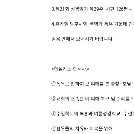
3.제21회 성경읽기 제29주: 시편 126편 ~ 
4.휴가철 당부사항: 폭염과 폭우 가운데 
믿음 안에서 보내시기 바랍니다.
<합심기도 합시다.>
①폭우로 인하여 큰 피해를 본 충청⬝호남
②교회의 조속한 비 피해 복구 및 수리를 
③주일학교의 부흥과 여름성경학교⬝수련
④환우들의 치유와 회복을 위해