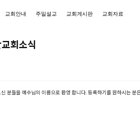
메뉴 건너뛰기
교회안내
주일설교
교회게시판
교회자료
교회소개
공지사항
성경읽기
교회연혁
교회소식
교회자료
주간교회소식
선교소식
주보자료
교회사진
오신 분들을 예수님의 이름으로 환영 합니다. 등록하기를 원하시는 분은