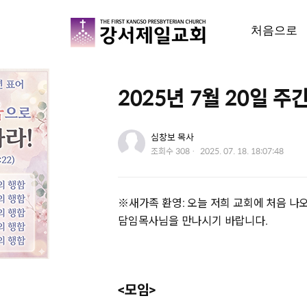
처음으로
2025년 7월 20일 
유저 이미지
심창보 목사
작
조회수
308
2025. 07. 18. 18:07:48
성
일
※새가족 환영: 오늘 저희 교회에 처음 나
담임목사님을 만나시기 바랍니다.
<모임>